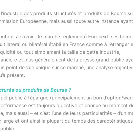
’industrie des produits structurés et produits de Bourse sur
ommission Européenne, mais aussi toute autre instance ayant
bution, à savoir : le marché réglementé Euronext, ses hom
tilatéral ou bilatéral établi en France comme à l’étranger 
iquidité ou tout simplement la taille de cette industrie,
nancière et plus généralement de la presse grand public ay
un point de vue unique sur ce marché, une analyse objectiv
u’à présent.
cturés ou produits de Bourse ?
appel public à l’épargne (principalement un bon d’option/warr
performance est toujours objective et connue au moment de 
re, mais aussi – et c’est l’une de leurs particularités – d’un 
lic large et ont ainsi la plupart du temps des caractéristiqu
public.