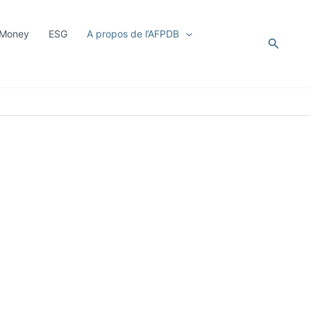
r Money
ESG
A propos de l’AFPDB
Recher