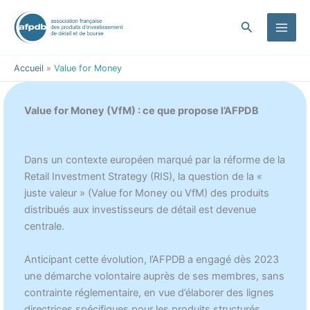
contenu
Aller
principal
au
Rechercher
contenu
Accueil
Value for Money
Value for Money (VfM) : ce que propose l’AFPDB
Dans un contexte européen marqué par la réforme de la
Retail Investment Strategy (RIS), la question de la «
juste valeur » (Value for Money ou VfM) des produits
distribués aux investisseurs de détail est devenue
centrale.
Anticipant cette évolution, l’AFPDB a engagé dès 2023
une démarche volontaire auprès de ses membres, sans
contrainte réglementaire, en vue d’élaborer des lignes
directrices spécifiques pour les produits structurés.