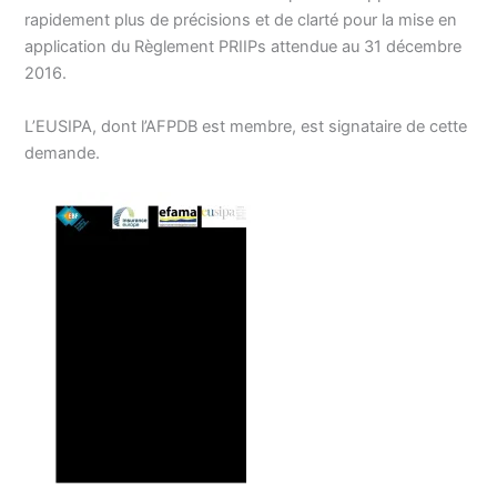
rapidement plus de précisions et de clarté pour la mise en
application du Règlement PRIIPs attendue au 31 décembre
2016.
L’EUSIPA, dont l’AFPDB est membre, est signataire de cette
demande.