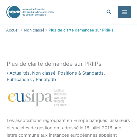
contenu
Aller
principal
au
Rechercher
contenu
Accueil
Non classé
Plus de clarté demandée sur PRIIPs
Plus de clarté demandée sur PRIIPs
/
Actualités
,
Non classé
,
Positions & Standards
,
Publications
/ Par
afpdb
Les associations regroupant en Europe banques, assureurs
et sociétés de gestion ont adressé le 18 juillet 2016 une
lettre commune aux instances européennes appelant